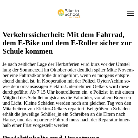
Ver­kehrs­si­cher­heit: Mit dem Fahr­rad,
dem E-Bike und dem E-Rol­ler si­cher zur
Schu­le kom­men
Je nach zeit­li­cher Lage der Herbst­fe­ri­en wird kurz vor der Um­stel­
lung der Som­mer­zeit im Ok­to­ber oder deut­lich spä­ter Mit­te No­vem­
ber eine Fahr­rad­kon­trol­le durch­ge­führt, wenn es mor­gens ent­spre­
chend dun­kel ist. In Ko­ope­ra­ti­on mit der Po­li­zei Oy­ten/Achim so­
wie dem orts­an­säs­si­gen Elek­tro-Un­ter­neh­men Oel­kers wird die­se
durch­ge­führt. Ab 7.15 Uhr kon­trol­lie­ren ein_e Po­li­zist_in mit ei­nem
Mit­glied des Schul­lei­tungs­teams die Fahr­rä­der, vor al­lem Brem­sen
und Licht. Klei­ne Schä­den wer­den noch am glei­chen Tag von den
Mit­ar­bei­tern von Elek­tro-Oel­kers re­pa­riert. Bei grö­ße­ren Schä­den
er­hält die je­wei­li­ge Schü­ler_in ein Schrei­ben an die El­tern nach
Hau­se, und das re­pa­rier­te Fahr­rad muss nach der Re­pa­ra­tur in­ner­
halb ei­ner Frist vor­ge­stellt wer­den.