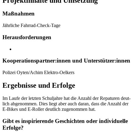
Pro­jekt­in­hal­te und Um­set­zung
Maß­nah­men
Jähr­li­che Fahr­rad-Check-Tage
Her­aus­for­de­run­gen
Ko­ope­ra­ti­ons­part­ner:in­nen und Un­ter­stüt­zer:in­nen
Po­li­zei Oy­ten/Achim Elek­tro-Oel­kers
Er­geb­nis­se und Er­fol­ge
Im Lau­fe der letz­ten Schul­jah­re hat die An­zahl der Re­pa­tu­ren deut­
lich ab­ge­nom­men. Dies liegt aber auch dar­an, dass die An­zahl der
E-Bikes und E-Rol­ler deut­lich zu­ge­nom­men hat.
Gibt es in­spi­rie­ren­de Ge­schich­ten oder in­di­vi­du­el­le
Er­fol­ge?