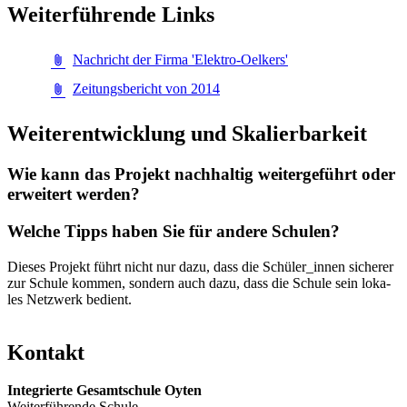
Wei­ter­füh­ren­de Links
Nachricht der Firma 'Elektro-Oelkers'
Zeitungsbericht von 2014
Wei­ter­ent­wick­lung und Ska­lier­bar­keit
Wie kann das Pro­jekt nach­hal­tig wei­ter­ge­führt oder
er­wei­tert wer­den?
Wel­che Tipps ha­ben Sie für an­de­re Schu­len?
Die­ses Pro­jekt führt nicht nur dazu, dass die Schü­ler_in­nen si­che­rer
zur Schu­le kom­men, son­dern auch dazu, dass die Schu­le sein lo­ka­
les Netz­werk be­dient.
Kon­takt
In­te­grier­te Ge­samt­schu­le Oy­ten
Wei­ter­füh­ren­de Schu­le