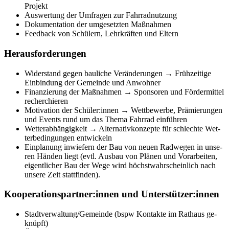
Pro­jekt
Aus­wer­tung der Um­fra­gen zur Fahr­rad­nut­zung
Do­ku­men­ta­ti­on der um­ge­setz­ten Maß­nah­men
Feed­back von Schü­lern, Lehr­kräf­ten und El­tern
Her­aus­for­de­run­gen
Wi­der­stand ge­gen bau­li­che Ver­än­de­run­gen → Früh­zei­ti­ge
Ein­bin­dung der Ge­mein­de und An­woh­ner
Fi­nan­zie­rung der Maß­nah­men → Spon­so­ren und För­der­mit­tel
re­cher­chie­ren
Mo­ti­va­ti­on der Schü­ler:in­nen → Wett­be­wer­be, Prä­mie­run­gen
und Events rund um das The­ma Fahr­rad ein­füh­ren
Wet­ter­ab­hän­gig­keit → Al­ter­na­tiv­kon­zep­te für schlech­te Wet­
ter­be­din­gun­gen ent­wi­ckeln
Ein­pla­nung in­wie­fern der Bau von neu­en Rad­we­gen in un­se­
ren Hän­den liegt (evtl. Aus­bau von Plä­nen und Vor­ar­bei­ten,
ei­gent­li­cher Bau der Wege wird höchst­wahr­schein­lich nach
un­se­re Zeit statt­fin­den).
Ko­ope­ra­ti­ons­part­ner:in­nen und Un­ter­stüt­zer:in­nen
Stadt­ver­wal­tung/Ge­mein­de (bspw Kon­tak­te im Rat­haus ge­
knüpft)