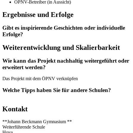
ÖPNV-Be­trei­ber (in Aus­sicht)
Er­geb­nis­se und Er­fol­ge
Gibt es in­spi­rie­ren­de Ge­schich­ten oder in­di­vi­du­el­le
Er­fol­ge?
Wei­ter­ent­wick­lung und Ska­lier­bar­keit
Wie kann das Pro­jekt nach­hal­tig wei­ter­ge­führt oder
er­wei­tert wer­den?
Das Pro­jekt mit dem ÖPNV ver­knüp­fen
Wel­che Tipps ha­ben Sie für an­de­re Schu­len?
Kon­takt
**Jo­hann Beck­mann Gym­na­si­um **
Wei­ter­füh­ren­de Schu­le
Hoya