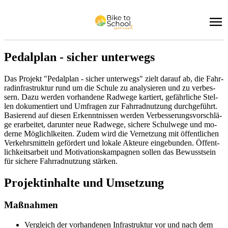
Pe­dal­plan - si­cher un­ter­wegs
Das Pro­jekt "Pe­dal­plan - si­cher un­ter­wegs" zielt dar­auf ab, die Fahr­
rad­in­fra­struk­tur rund um die Schu­le zu ana­ly­sie­ren und zu ver­bes­
sern. Dazu wer­den vor­han­de­ne Rad­we­ge kar­tiert, ge­fähr­li­che Stel­
len do­ku­men­tiert und Um­fra­gen zur Fahr­rad­nut­zung durch­ge­führt.
Ba­sie­rend auf die­sen Er­kennt­nis­sen wer­den Ver­bes­se­rungs­vor­schlä­
ge er­ar­bei­tet, dar­un­ter neue Rad­we­ge, si­che­re Schul­we­ge und mo­
der­ne Mög­lichl­kei­ten. Zu­dem wird die Ver­net­zung mit öf­fent­li­chen
Ver­kehrs­mit­teln ge­för­dert und lo­ka­le Ak­teu­re ein­ge­bun­den. Öf­fent­
lich­keits­ar­beit und Mo­ti­va­ti­ons­kam­pa­gnen sol­len das Be­wusst­sein
für si­che­re Fahr­rad­nut­zung stär­ken.
Pro­jekt­in­hal­te und Um­set­zung
Maß­nah­men
Ver­gleich der vor­han­de­nen In­fra­struk­tur vor und nach dem