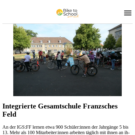
In­te­grier­te Ge­samt­schu­le Franz­sches
Feld
An der IGS:FF ler­nen etwa 900 Schü­ler:in­nen der Jahr­gän­ge 5 bis
13. Mehr als 100 Mit­ar­bei­ter:in­nen ar­bei­ten täg­lich mit ih­nen an ih­