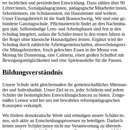
rer fach­li­chen und per­sön­li­chen Ent­wick­lung. Dazu zäh­len über 90
Leh­rer:in­nen, So­zi­al­päd­agog:in­nen, päd­ago­gi­sche Mit­ar­bei­ter:in­nen,
Se­kre­tä­rin­nen, ein Schul­as­sis­tent, ein Haus­meis­ter und wei­te­re.
Un­ser Ein­zugs­be­reich ist die Stadt Braun­schweig. Wir sind eine ge­
bun­de­ne Ganz­tags­schu­le. Pflicht­un­ter­richt fin­det an drei Nach­mit­ta­
gen statt. Selbst­stän­di­ge Lern- und Ar­beits­pha­sen sind fest in den
Schul­tag in­te­griert, so­dass die Schü­ler:in­nen in den ers­ten Jah­ren in
der Re­gel ohne klas­si­sche Haus­auf­ga­ben ler­nen. Er­gänzt wird der
Schul­tag durch zahl­rei­che Ar­beits­ge­mein­schaf­ten, ab­wechs­lungs­rei­
che Mit­tags­frei­zei­ten, frisch ge­koch­tes Es­sen in der Men­sa von
Mon­tag bis Don­ners­tag, eine Ca­fe­te­ria, ei­nen gro­ßen Schul­hof mit
Be­we­gungs­mög­lich­kei­ten und eine Spie­le­aus­lei­he für die Pau­sen.
Bil­dungs­ver­ständ­nis
Un­se­re Schu­le steht glei­cher­ma­ßen für ge­mein­schaft­li­ches Mit­ein­an­
der und In­di­vi­dua­li­tät. Un­ser Ziel ist es, je­der Schü­le­rin und je­dem
Schü­ler die best­mög­li­chen Ent­wick­lungs­chan­cen zu bie­ten. Zeit­ge­
mä­ßes Ler­nen wird bei uns mit be­währ­ten re­form­päd­ago­gi­schen
Kon­zep­ten ver­knüpft.
Wir för­dern de­mo­kra­ti­sche Wer­te und er­mu­ti­gen un­se­re Schü­ler:in­
nen, sich ak­tiv an Ent­schei­dungs­pro­zes­sen zu be­tei­li­gen. Da­durch
ler­nen un­se­re Schü­ler:in­nen nicht nur Ver­ant­wor­tung zu über­neh­