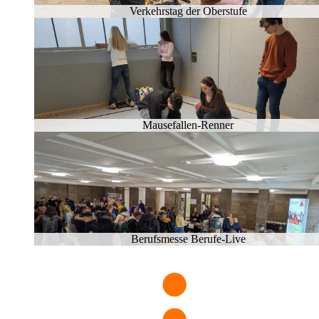
Ver­kehrs­tag der Ober­stu­fe
Mau­se­fal­len-Ren­ner
Be­rufs­mes­se Be­ru­fe-Live