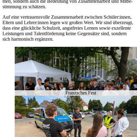
men, son­dern auch die Be­deu­tung von Zu­sam­men­ar­beit und Mit­be­
stim­mung zu schät­zen.
Auf eine ver­trau­ens­vol­le Zu­sam­men­ar­beit zwi­schen Schü­ler:in­nen,
El­tern und Leh­rer:in­nen le­gen wir gro­ßen Wert. Wir sind über­zeugt,
dass eine glück­li­che Schul­zeit, angst­frei­es Ler­nen so­wie ex­zel­len­te
Leis­tun­gen und Ta­lent­för­de­rung kei­ne Ge­gen­sät­ze sind, son­dern
sich har­mo­nisch er­gän­zen.
Franz­sches Fest