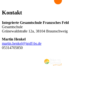
Kon­takt
In­te­grier­te Ge­samt­schu­le Franz­sches Feld
Ge­samt­schu­le
Grü­ne­wald­stra­ße 12a, 38104 Braun­schweig
Mar­tin Hen­kel
mar­tin.hen­kel@igsff-bs.de
05314705850