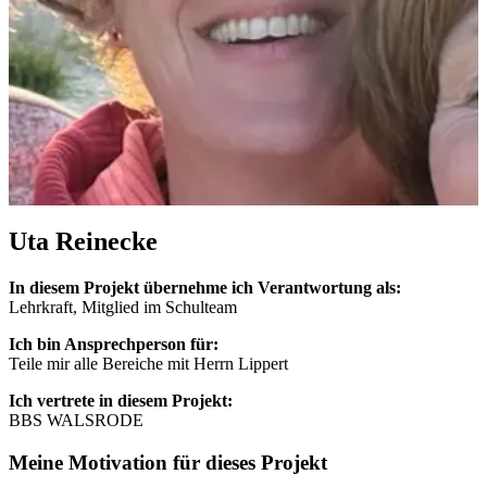
Uta Rei­ne­cke
In die­sem Pro­jekt über­neh­me ich Ver­ant­wor­tung als:
Lehr­kraft, Mit­glied im Schul­team
Ich bin An­sprech­per­son für:
Tei­le mir alle Be­rei­che mit Herrn Lip­pert
Ich ver­tre­te in die­sem Pro­jekt:
BBS WALS­RO­DE
Mei­ne Mo­ti­va­ti­on für die­ses Pro­jekt