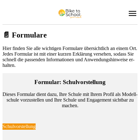
📄 For­mu­la­re
Hier fin­den Sie alle wich­ti­gen For­mu­la­re über­sicht­lich an ei­nem Ort.
Je­des For­mu­lar ist mit ei­ner kur­zen Er­klä­rung ver­se­hen, so­dass Sie
schnell die pas­sen­den In­for­ma­tio­nen und An­wen­dungs­hin­wei­se er­
hal­ten.
For­mu­lar: Schul­vor­stel­lung
Die­ses For­mu­lar dient dazu, Ihre Schu­le mit Ih­rem Pro­fil als Mo­dell­
schu­le vor­zu­stel­len und Ihre Schu­le und En­ga­ge­ment sicht­bar zu
ma­chen.
Schulvorstellung