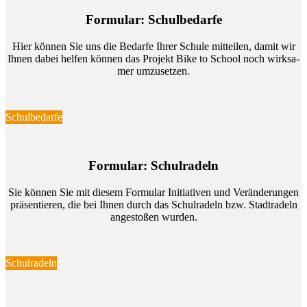
For­mu­lar: Schul­be­dar­fe
Hier kön­nen Sie uns die Be­dar­fe Ih­rer Schu­le mit­tei­len, da­mit wir
Ih­nen da­bei hel­fen kön­nen das Pro­jekt Bike to School noch wirk­sa­
mer um­zu­set­zen.
Schulbedarfe
For­mu­lar: Schul­ra­deln
Sie kön­nen Sie mit die­sem For­mu­lar In­itia­ti­ven und Ver­än­de­run­gen
prä­sen­tie­ren, die bei Ih­nen durch das Schul­ra­deln bzw. Stadt­ra­deln
an­ge­sto­ßen wur­den.
Schulradeln