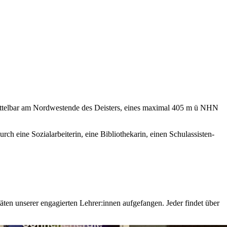
it­tel­bar am Nord­west­ende des De­is­ters, ei­nes ma­xi­mal 405 m ü NHN
ine So­zi­al­ar­bei­te­rin, eine Bi­blio­the­ka­rin, ei­nen Schul­as­sis­ten­
ä­ten un­se­rer en­ga­gier­ten Leh­rer:in­nen auf­ge­fan­gen. Je­der fin­det über