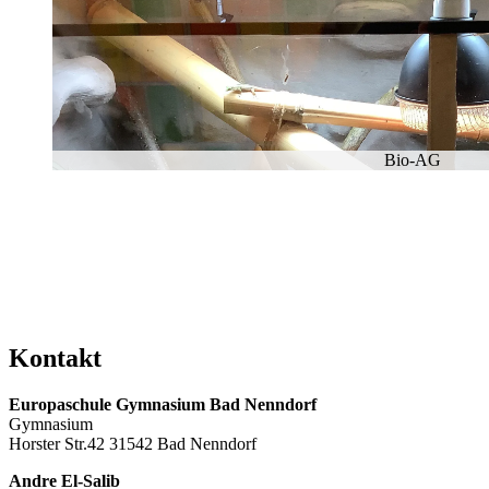
Bio-AG
Kon­takt
Eu­ro­pa­schu­le Gym­na­si­um Bad Nenn­dorf
Gym­na­si­um
Hors­ter Str.42 31542 Bad Nenn­dorf
And­re El-Sa­lib