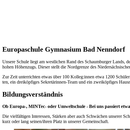
Eu­ro­pa­schu­le Gym­na­si­um Bad Nenn­dorf
Un­se­re Schu­le liegt am west­li­chen Rand des Schaum­bur­ger Lands, der
ho­hen Hö­hen­zugs. Die­ser stellt die Nord­gren­ze des Nie­der­säch­si­sch
Zur Zeit un­ter­rich­ten et­was über 100 Kol­leg:in­nen etwa 1200 Schü­ler:in­n
ten, ein drei­köp­fi­ges Se­kre­tä­rin­nen-Team und ein zwei­köp­fi­ges Haus
Bil­dungs­ver­ständ­nis
Ob Eu­ro­pa-, MIN­Tec- oder Um­welt­schu­le - Bei uns pas­siert etwa
Die viel­fäl­ti­gen In­ter­es­sen, Stär­ken aber auch Schwä­chen un­se­rer Schü­l
kurz oder lang sei­nen/ih­ren Platz in un­se­rer Ge­mein­schaft.