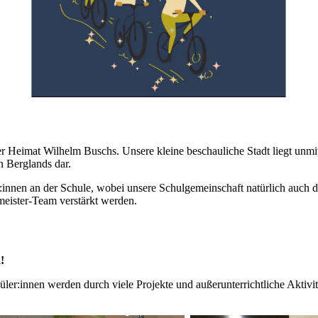
 Hei­mat Wil­helm Buschs. Un­se­re klei­ne be­schau­li­che Stadt liegt un­m
en Berg­lands dar.
en an der Schu­le, wo­bei un­se­re Schul­ge­mein­schaft na­tür­lich auch durch e
­meis­ter-Team ver­stärkt wer­den.
!
er:in­nen wer­den durch vie­le Pro­jek­te und au­ßer­un­ter­richt­li­che Ak­ti­vi­t