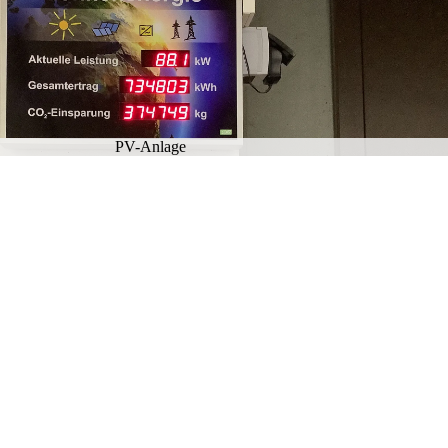
PV-An­la­ge