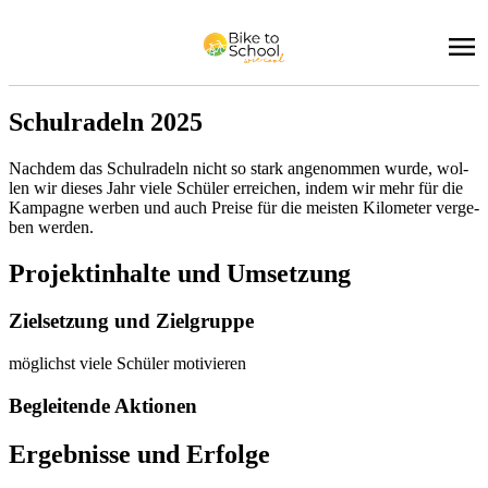
Schul­ra­deln 2025
Nach­dem das Schul­ra­deln nicht so stark an­ge­nom­men wur­de, wol­
len wir die­ses Jahr vie­le Schü­ler er­rei­chen, in­dem wir mehr für die
Kam­pa­gne wer­ben und auch Prei­se für die meis­ten Ki­lo­me­ter ver­ge­
ben wer­den.
Pro­jekt­in­hal­te und Um­set­zung
Ziel­set­zung und Ziel­grup­pe
mög­lichst vie­le Schü­ler mo­ti­vie­ren
Be­glei­ten­de Ak­tio­nen
Er­geb­nis­se und Er­fol­ge