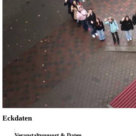
Eck­da­ten
Ver­an­stal­tungs­ort & Da­ten