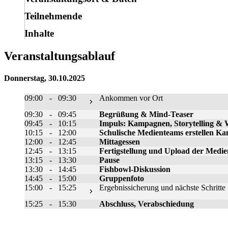
Teil­neh­men­de
In­hal­te
Ver­an­stal­tungs­ab­lauf
Donnerstag, 30.10.2025
09:00
-
09:30
An­kom­men vor Ort
09:30
-
09:45
Be­grü­ßung & Min­d‑­Teaser
09:45
-
10:15
Im­puls: Kam­pa­gnen, Sto­ry­tel­ling &
10:15
-
12:00
Schu­li­sche Me­di­en­teams er­stel­len K
12:00
-
12:45
Mit­tag­essen
12:45
-
13:15
Fer­tig­stel­lung und Upload der Me­di­en
13:15
-
13:30
Pau­se
13:30
-
14:45
Fi­sh­bowl-Dis­kus­si­on
14:45
-
15:00
Grup­pen­fo­to
15:00
-
15:25
Er­geb­nis­si­che­rung und nächs­te Schrit­te
15:25
-
15:30
Ab­schluss, Ver­ab­schie­dung