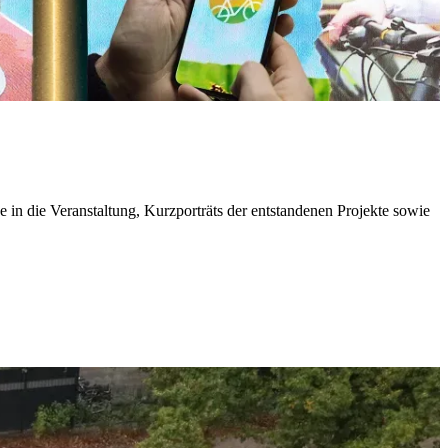
e in die Ver­an­stal­tung, Kurz­por­träts der ent­stan­de­nen Pro­jek­te so­wie