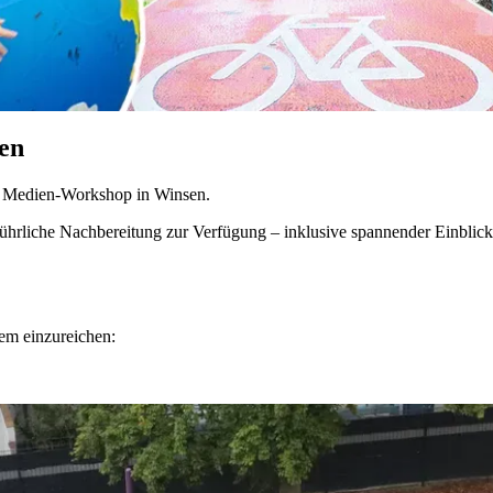
sen
en Me­di­en-Work­shop in Win­sen.
hr­li­che Nach­be­rei­tung zur Ver­fü­gung – in­klu­si­ve span­nen­der Ein­bli­ck
em ein­zu­rei­chen: