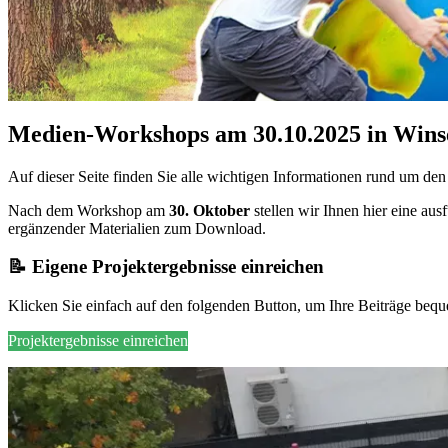
Me­di­en-Work­shops am 30.10.2025 in Win­
Auf die­ser Sei­te fin­den Sie alle wich­ti­gen In­for­ma­tio­nen rund um d
Nach dem Work­shop am
30. Ok­to­ber
stel­len wir Ih­nen hier eine aus­fü
er­gän­zen­der Ma­te­ria­li­en zum Down­load.
📝 Ei­ge­ne Pro­jekt­er­geb­nis­se ein­rei­chen
Kli­cken Sie ein­fach auf den fol­gen­den But­ton, um Ihre Bei­trä­ge be­qu
Projektergebnisse einreichen