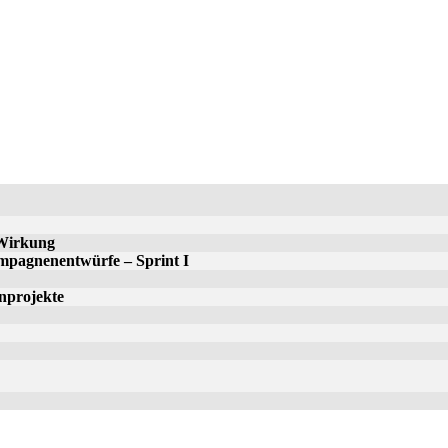
 Wir­kung
am­pa­gnen­ent­wür­fe – Sprint I
­pro­jek­te