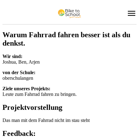
War­um Fahr­rad fah­ren bes­ser ist als du
denkst.
Wir sind:
Jo­shua, Ben, Ar­jen
von der Schu­le:
ober­schu­lan­gen
Zie­le un­se­res Pro­jekts:
Leu­te zum Fahr­rad fah­ren zu brin­gen.
Pro­jekt­vor­stel­lung
Das man mit dem Fahr­rad nicht im stau steht
Feed­back: