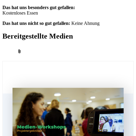
Das hat uns be­son­ders gut ge­fal­len:
Kos­ten­lo­ses Es­sen
Das hat uns nicht so gut ge­fal­len:
Kei­ne Ah­nung
Be­reit­ge­stell­te Me­di­en