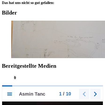
Das hat uns nicht so gut ge­fal­len:
Bil­der
Be­reit­ge­stell­te Me­di­en