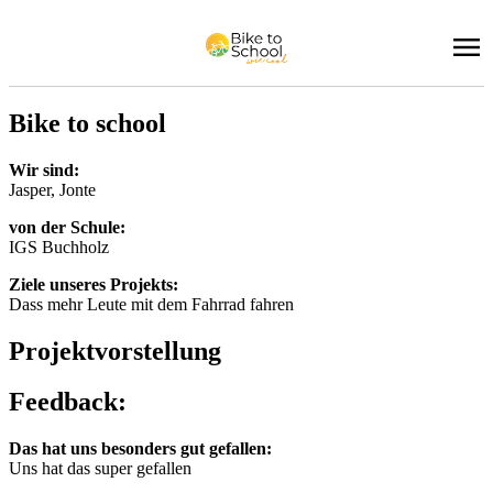
Bike to school
Wir sind:
Jas­per, Jon­te
von der Schu­le:
IGS Buch­holz
Zie­le un­se­res Pro­jekts:
Dass mehr Leu­te mit dem Fahr­rad fah­ren
Pro­jekt­vor­stel­lung
Feed­back:
Das hat uns be­son­ders gut ge­fal­len:
Uns hat das su­per ge­fal­len