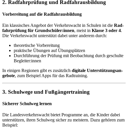
2. Rad­fahr­prü­fung und Rad­fahr­aus­bil­dung
Vor­be­rei­tung auf die Rad­fahr­aus­bil­dung
Ein klas­si­sches An­ge­bot der Ver­kehrs­wacht in Schu­len ist die
Rad­
fahr­prü­fung für Grund­schü­ler:in­nen
, meist in
Klas­se 3 oder 4
.
Die Ver­kehrs­wacht un­ter­stützt da­bei un­ter an­de­rem durch:
theo­re­ti­sche Vor­be­rei­tung
prak­ti­sche Übun­gen auf Übungs­plät­zen
Durch­füh­rung der Prü­fung mit Be­ob­ach­tung durch ge­schul­te
Be­glei­ter:in­nen
In ei­ni­gen Re­gio­nen gibt es zu­sätz­lich
di­gi­ta­le Un­ter­stüt­zungs­an­
ge­bo­te
, zum Bei­spiel Apps für das Rad­trai­ning.
3. Schul­we­ge und Fuß­gän­ger­trai­ning
Si­che­rer Schul­weg ler­nen
Die Lan­des­ver­kehrs­wacht bie­tet Pro­gram­me an, die Kin­der da­bei
un­ter­stüt­zen, ih­ren Schul­weg si­cher zu meis­tern. Dazu ge­hö­ren zum
Bei­spiel: