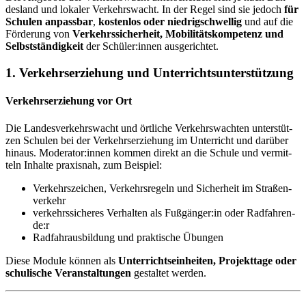
des­land und lo­ka­ler Ver­kehrs­wacht. In der Re­gel sind sie je­doch
für
Schu­len an­pass­bar
,
kos­ten­los oder nied­rig­schwel­lig
und auf die
För­de­rung von
Ver­kehrs­si­cher­heit, Mo­bi­li­täts­kom­pe­tenz und
Selbst­stän­dig­keit
der Schü­ler:in­nen aus­ge­rich­tet.
1. Ver­kehrs­er­zie­hung und Un­ter­richts­un­ter­stüt­zung
Ver­kehrs­er­zie­hung vor Ort
Die Lan­des­ver­kehrs­wacht und ört­li­che Ver­kehrs­wach­ten un­ter­stüt­
zen Schu­len bei der Ver­kehrs­er­zie­hung im Un­ter­richt und dar­über
hin­aus. Mo­de­ra­tor:in­nen kom­men di­rekt an die Schu­le und ver­mit­
teln In­hal­te pra­xis­nah, zum Bei­spiel:
Ver­kehrs­zei­chen, Ver­kehrs­re­geln und Si­cher­heit im Stra­ßen­
ver­kehr
ver­kehrs­si­che­res Ver­hal­ten als Fuß­gän­ger:in oder Rad­fah­ren­
de:r
Rad­fahr­aus­bil­dung und prak­ti­sche Übun­gen
Die­se Mo­du­le kön­nen als
Un­ter­richts­ein­hei­ten, Pro­jekt­ta­ge oder
schu­li­sche Ver­an­stal­tun­gen
ge­stal­tet wer­den.