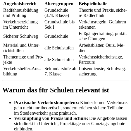
An­ge­bots­be­reich
Al­ters­grup­pen
Bei­spiel­in­hal­te
Rad­fahr­aus­bil­dung
Grund­schu­le
Theo­rie und Pra­xis, si­che­
und Prü­fung
(3./4. Klas­se)
re Rad­tech­nik
Ver­kehrs­er­zie­hung
Grund­schu­le bis
Ver­kehrs­re­geln, Ge­fah­ren
im Un­ter­richt
Sek I
er­ken­nen
Fuß­gän­ger­trai­ning, prak­ti­
Si­che­rer Schul­weg
Grund­schu­le
sche Übun­gen
Ma­te­ri­al und Un­ter­
Ar­beits­blät­ter, Quiz, Me­
alle Schul­stu­fen
richts­hil­fen
di­en
The­men­ta­ge und Pro­
Ver­kehrs­si­cher­heits­ta­ge,
alle Schul­stu­fen
jek­te
Par­cours
Ver­kehrs­hel­fer-Aus­
Se­kun­dar­stu­fe ab
Lot­sen­diens­te, Schul­weg­
bil­dung
7. Klas­se
si­che­rung
War­um das für Schu­len re­le­vant ist
Pra­xis­na­he Ver­kehrs­kom­pe­tenz:
Kin­der ler­nen Ver­kehrs­re­
geln nicht nur theo­re­tisch, son­dern er­le­ben si­che­re Teil­ha­be
im Stra­ßen­ver­kehr ganz prak­tisch.
Ver­knüp­fung von Pra­xis und Schu­le:
Die An­ge­bo­te las­sen
sich di­rekt in Un­ter­richt, Pro­jekt­ta­ge oder Ganz­tags­an­ge­bo­te
ein­bin­den.