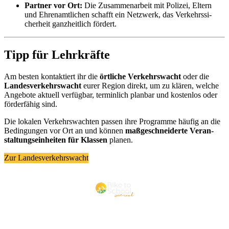
Part­ner vor Ort:
Die Zu­sam­men­ar­beit mit Po­li­zei, El­tern
und Eh­ren­amt­li­chen schafft ein Netz­werk, das Ver­kehrs­si­
cher­heit ganz­heit­lich för­dert.
Tipp für Lehr­kräf­te
Am bes­ten kon­tak­tiert ihr die
ört­li­che Ver­kehrs­wacht
oder die
Lan­des­ver­kehrs­wacht
eu­rer Re­gi­on di­rekt, um zu klä­ren, wel­che
An­ge­bo­te ak­tu­ell ver­füg­bar, ter­min­lich plan­bar und kos­ten­los oder
för­der­fä­hig sind.
Die lo­ka­len Ver­kehrs­wach­ten pas­sen ihre Pro­gram­me häu­fig an die
Be­din­gun­gen vor Ort an und kön­nen
maß­ge­schnei­der­te Ver­an­
stal­tungs­ein­hei­ten für Klas­sen
pla­nen.
Zur Landesverkehrswacht