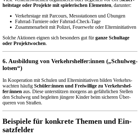
heits­ta­ge oder Pro­jek­te mit spie­le­ri­schen Ele­men­ten
, dar­un­ter:
Ver­kehrs­ta­ge mit Par­cours, Mess­sta­tio­nen und Übun­gen
Fahr­rad-Tur­nie­re oder Fahr­rad-Check-Tage
Zu­sam­men­ar­beit mit Po­li­zei, Feu­er­wehr oder El­tern­in­itia­ti­ven
Sol­che Ak­tio­nen eig­nen sich be­son­ders gut für
gan­ze Schul­ta­ge
oder Pro­jekt­wo­chen
.
6. Aus­bil­dung von Ver­kehrs­hel­fer:in­nen („Schul­weg­
lot­sen“)
In Ko­ope­ra­ti­on mit Schu­len und El­tern­in­itia­ti­ven bil­den Ver­kehrs­
wach­ten häu­fig
Schü­ler:in­nen und Frei­wil­li­ge zu Ver­kehrs­hel­
fer:in­nen
aus. Die­se un­ter­stüt­zen mor­gens an ge­fähr­li­chen Stel­len
den Schul­weg und be­glei­ten jün­ge­re Kin­der beim si­che­ren Über­
que­ren von Stra­ßen.
Bei­spie­le für kon­kre­te The­men und Ein­
satz­fel­der