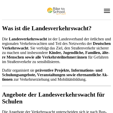
Was ist die Lan­des­ver­kehrs­wacht?
Die
Lan­des­ver­kehrs­wacht
ist der Lan­des­ver­band der ört­li­chen und
re­gio­na­len Ver­kehrs­wach­ten und Teil des Netz­werks der
Deut­schen
Ver­kehrs­wacht
. Sie ver­folgt das Ziel, den Stra­ßen­ver­kehr si­che­rer
zu ma­chen und ins­be­son­de­re
Kin­der, Ju­gend­li­che, Fa­mi­li­en, äl­te­
re Men­schen so­wie alle Ver­kehrs­teil­neh­mer:in­nen
für Ge­fah­ren
im Stra­ßen­ver­kehr zu sen­si­bi­li­sie­ren.
Da­für or­ga­ni­siert sie
prä­ven­ti­ve Pro­jek­te, In­for­ma­ti­ons- und
Schu­lungs­an­ge­bo­te, Ver­an­stal­tun­gen so­wie eh­ren­amt­li­che Ak­
tio­nen
zur Ver­kehrs­er­zie­hung und Mo­bi­li­täts­bil­dung.
An­ge­bo­te der Lan­des­ver­kehrs­wacht für
Schu­len
Die An­ge­bo­te der Ver­kehrs­wacht un­ter­schei­den sich je nach Bun­