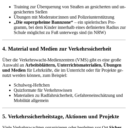
Trai­ning zur Über­que­rung von Stra­ßen an ge­si­cher­ten und un­
ge­si­cher­ten Stel­len
Übun­gen mit Mo­de­ra­tor:in­nen und Po­li­zei­un­ter­stüt­zung
„Die su­per­ge­hei­me Bann­zo­ne“
– ein spie­le­ri­sches Pro­
gramm, bei dem Kin­der in­ner­halb ei­nes de­fi­nier­ten Ra­di­us zur
Schu­le mög­lichst zu Fuß un­ter­wegs sind (in NRW)
4. Ma­te­ri­al und Me­di­en zur Ver­kehrs­si­cher­heit
Über die Ver­kehrs­wacht-Me­di­en­zen­tren (VMS) gibt es eine gro­ße
Aus­wahl an
Ar­beits­blät­tern, Un­ter­richts­ma­te­ria­li­en, Übun­gen
und Me­di­en
für Lehr­kräf­te, die im Un­ter­richt oder für Pro­jek­te ge­
nutzt wer­den kön­nen, zum Bei­spiel:
Schul­weg-Heft­chen
Quiz­for­ma­te für Ver­kehrs­wis­sen
Ma­te­ria­li­en zu Rad­fahr­si­cher­heit, Ge­fah­ren­ein­schät­zung und
Mo­bi­li­tät all­ge­mein
5. Ver­kehrs­si­cher­heits­ta­ge, Ak­tio­nen und Pro­jek­te
Vie­le Ver­kehrs­wach­ten or­ga­ni­sie­ren oder be­glei­ten vor Ort
Si­cher­