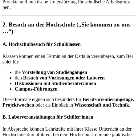
Pro­jek­te und prak­ti­sche Un­ter­stüt­zung für schu­li­sche Ar­beits­grup­
pen.
2. Be­such an der Hoch­schu­le („Sie kom­men zu uns
…“)
A. Hoch­schul­be­such für Schul­klas­sen
Klas­sen kön­nen ei­nen Ter­min an der Ost­fa­lia ver­ein­ba­ren, zum Bei­
spiel für:
die
Vor­stel­lung von Stu­di­en­gän­gen
den
Be­such von Vor­le­sun­gen oder La­bo­ren
Dis­kus­sio­nen mit Stu­di­en­be­ra­ter:in­nen
Cam­pus-Füh­run­gen
Die­se For­ma­te eig­nen sich be­son­ders für
Be­rufs­ori­en­tie­rungs­ta­ge,
Pro­jekt­wo­chen
oder als Ein­blick in
Wis­sen­schaft und Tech­nik
.
B. La­bor­ver­an­stal­tun­gen für Schü­ler:in­nen
In Ab­spra­che kön­nen Lehr­kräf­te mit ih­rer Klas­se Un­ter­richt an der
Hoch­schu­le durch­füh­ren, bei dem Hoch­schul-Leh­ren­de prak­ti­sche