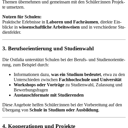
The­men über­neh­men und ge­mein­sam mit den Schü­ler:in­nen Pro­jek­
te um­set­zen.
Nut­zen für Schu­len:
Prak­ti­sche Er­leb­nis­se in
La­bo­ren und Fach­räu­men
, di­rek­te Ein­
bli­cke in
wis­sen­schaft­li­che Ar­beits­wei­sen
und in ver­schie­de­ne Stu­
di­en­fel­der.
3. Be­rufs­ori­en­tie­rung und Stu­di­en­wahl
Die Ost­fa­lia un­ter­stützt Schu­len bei der Be­rufs- und Stu­di­en­ori­en­tie­
rung, zum Bei­spiel durch:
In­for­ma­tio­nen dazu,
was ein Stu­di­um be­deu­tet
, etwa zu den
Un­ter­schie­den zwi­schen
Fach­hoch­schu­le und Uni­ver­si­tät
Work­shops oder Vor­trä­ge
zu Stu­di­en­wahl, Zu­las­sung und
Be­wer­bungs­fra­gen
Aus­tausch­for­ma­te mit Stu­die­ren­den
Die­se An­ge­bo­te hel­fen Schü­ler:in­nen bei der Vor­be­rei­tung auf den
Über­gang von
Schu­le in Stu­di­um oder Aus­bil­dung
.
4. Ko­ope­ra­tio­nen und Pro­jek­te