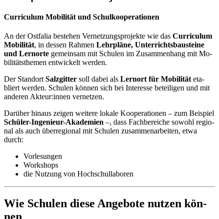
Cur­ri­cu­lum Mo­bi­li­tät und Schul­ko­ope­ra­tio­nen
An der Ost­fa­lia be­stehen Ver­net­zungs­pro­jek­te wie das
Cur­ri­cu­lum
Mo­bi­li­tät
, in des­sen Rah­men
Lehr­plä­ne, Un­ter­richts­bau­stei­ne
und Lern­or­te
ge­mein­sam mit Schu­len im Zu­sam­men­hang mit Mo­
bi­li­täts­the­men ent­wi­ckelt wer­den.
Der Stand­ort
Salz­git­ter
soll da­bei als
Lern­ort für Mo­bi­li­tät
eta­
bliert wer­den. Schu­len kön­nen sich bei In­ter­es­se be­tei­li­gen und mit
an­de­ren Ak­teur:in­nen ver­net­zen.
Dar­über hin­aus zei­gen wei­te­re lo­ka­le Ko­ope­ra­tio­nen – zum Bei­spiel
Schü­ler-In­ge­nieur-Aka­de­mien
–, dass Fach­be­rei­che so­wohl re­gio­
nal als auch über­re­gio­nal mit Schu­len zu­sam­men­ar­bei­ten, etwa
durch:
Vor­le­sun­gen
Work­shops
die Nut­zung von Hoch­schul­la­bo­ren
Wie Schu­len die­se An­ge­bo­te nut­zen kön­
nen