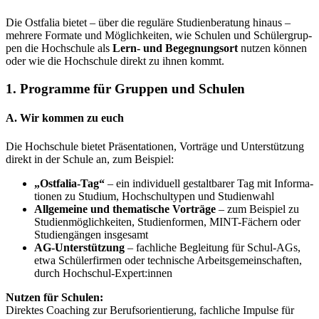
Die Ost­fa­lia bie­tet – über die re­gu­lä­re Stu­di­en­be­ra­tung hin­aus –
meh­re­re For­ma­te und Mög­lich­kei­ten, wie Schu­len und Schü­ler­grup­
pen die Hoch­schu­le als
Lern- und Be­geg­nungs­ort
nut­zen kön­nen
oder wie die Hoch­schu­le di­rekt zu ih­nen kommt.
1. Pro­gram­me für Grup­pen und Schu­len
A. Wir kom­men zu euch
Die Hoch­schu­le bie­tet Prä­sen­ta­tio­nen, Vor­trä­ge und Un­ter­stüt­zung
di­rekt in der Schu­le an, zum Bei­spiel:
„Ost­fa­lia-Tag“
– ein in­di­vi­du­ell ge­stalt­ba­rer Tag mit In­for­ma­
tio­nen zu Stu­di­um, Hoch­schul­ty­pen und Stu­di­en­wahl
All­ge­mei­ne und the­ma­ti­sche Vor­trä­ge
– zum Bei­spiel zu
Stu­di­en­mög­lich­kei­ten, Stu­di­en­for­men, MINT-Fä­chern oder
Stu­di­en­gän­gen ins­ge­samt
AG-Un­ter­stüt­zung
– fach­li­che Be­glei­tung für Schul-AGs,
etwa Schü­ler­fir­men oder tech­ni­sche Ar­beits­ge­mein­schaf­ten,
durch Hoch­schul-Ex­pert:in­nen
Nut­zen für Schu­len:
Di­rek­tes Coa­ching zur Be­rufs­ori­en­tie­rung, fach­li­che Im­pul­se für