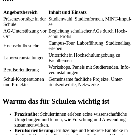
An­ge­bots­be­reich
In­halt und Ein­satz
Prä­senz­vor­trä­ge in der
Stu­di­en­wahl, Stu­di­en­for­men, MINT-Im­pul­
Schu­le
se
AG-Un­ter­stüt­zung vor
Be­glei­tung schu­li­scher AGs durch Hoch­
Ort
schul-Pro­fis
Cam­pus-Tour, La­bor­füh­rung, Stu­di­en­all­tag
Hoch­schul­be­su­che
er­le­ben
Un­ter­richt in Hoch­schul­um­ge­bung zu
La­bor­ver­an­stal­tun­gen
Fach­the­men
Work­shops, Pa­nels mit Stu­die­ren­den, In­fo­
Be­rufs­ori­en­tie­rung
ver­an­stal­tun­gen
Schul-Ko­ope­ra­tio­nen
Ge­mein­sa­me fach­li­che Pro­jek­te, Un­ter­
und Pro­jek­te
richts­ent­wür­fe, Netz­wer­ke
War­um das für Schu­len wich­tig ist
Pra­xis­nä­he:
Schü­ler:in­nen er­le­ben ech­te wis­sen­schaft­li­che
Um­ge­bun­gen und ler­nen, wie For­schung und An­wen­dung
zu­sam­men­wir­ken.
Be­rufs­ori­en­tie­rung:
Früh­zei­ti­ge und kon­kre­te Ein­bli­cke in