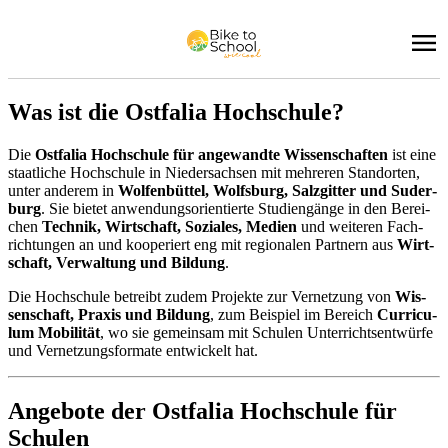
Was ist die Ost­fa­lia Hoch­schu­le?
Die
Ost­fa­lia Hoch­schu­le für an­ge­wand­te Wis­sen­schaf­ten
ist eine
staat­li­che Hoch­schu­le in Nie­der­sach­sen mit meh­re­ren Stand­or­ten,
un­ter an­de­rem in
Wol­fen­büt­tel, Wolfs­burg, Salz­git­ter und Su­der­
burg
. Sie bie­tet an­wen­dungs­ori­en­tier­te Stu­di­en­gän­ge in den Be­rei­
chen
Tech­nik, Wirt­schaft, So­zia­les, Me­di­en
und wei­te­ren Fach­
rich­tun­gen an und ko­ope­riert eng mit re­gio­na­len Part­nern aus
Wirt­
schaft, Ver­wal­tung und Bil­dung
.
Die Hoch­schu­le be­treibt zu­dem Pro­jek­te zur Ver­net­zung von
Wis­
sen­schaft, Pra­xis und Bil­dung
, zum Bei­spiel im Be­reich
Cur­ri­cu­
lum Mo­bi­li­tät
, wo sie ge­mein­sam mit Schu­len Un­ter­richts­ent­wür­fe
und Ver­net­zungs­for­ma­te ent­wi­ckelt hat.
An­ge­bo­te der Ost­fa­lia Hoch­schu­le für
Schu­len