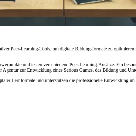
­ver Peer-Lear­ning-Tools, um di­gi­ta­le Bil­dungs­for­ma­te zu op­ti­mie­ren. U
Schwer­punk­te und tes­ten ver­schie­de­ne Peer-Lear­ning-An­sät­ze. Ein be­so
ner Agen­tur zur Ent­wick­lung ei­nes Se­rious Games, das Bil­dung und Un­ter­
i­ta­ler Lern­for­ma­te und un­ter­stüt­zen die pro­fes­sio­nel­le Ent­wick­lung i