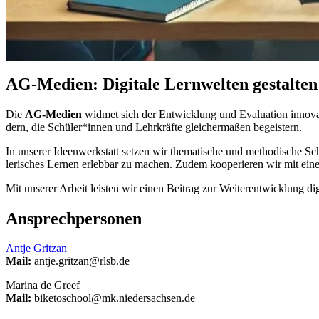
AG-Me­di­en: Di­gi­ta­le Lern­wel­ten ge­stal­ten
Die
AG-Me­di­en
wid­met sich der Ent­wick­lung und Eva­lua­ti­on in­no­va­ti
dern, die Schü­ler*in­nen und Lehr­kräf­te glei­cher­ma­ßen be­geis­tern.
In un­se­rer Ideen­werk­statt set­zen wir the­ma­ti­sche und me­tho­di­sche 
le­ri­sches Ler­nen er­leb­bar zu ma­chen. Zu­dem ko­ope­rie­ren wir mit ei­
Mit un­se­rer Ar­beit leis­ten wir ei­nen Bei­trag zur Wei­ter­ent­wick­lung di­g
An­sprech­per­so­nen
Ant­je Gritz­an
Mail:
ant­je.gritz­an@rlsb.de
Ma­ri­na de Greef
Mail:
bi­keto­school@mk.nie­der­sach­sen.de