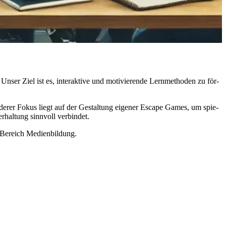
n­ser Ziel ist es, in­ter­ak­ti­ve und mo­ti­vie­ren­de Lern­me­tho­den zu för­
n­de­rer Fo­kus liegt auf der Ge­stal­tung ei­ge­ner Es­cape Games, um spie­
hal­tung sinn­voll ver­bin­det.
m Be­reich Me­di­en­bil­dung.