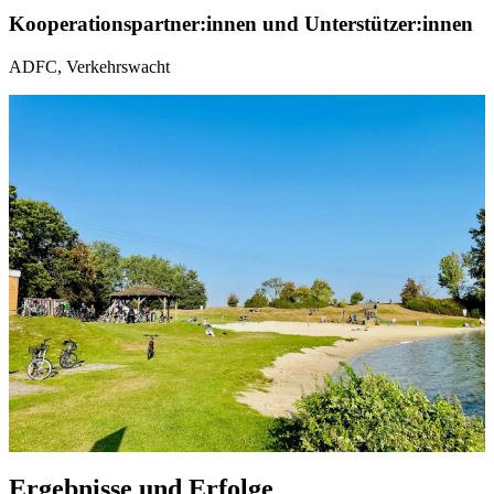
Ko­ope­ra­ti­ons­part­ner:in­nen und Un­ter­stüt­zer:in­nen
ADFC, Ver­kehrs­wacht
Er­geb­nis­se und Er­fol­ge