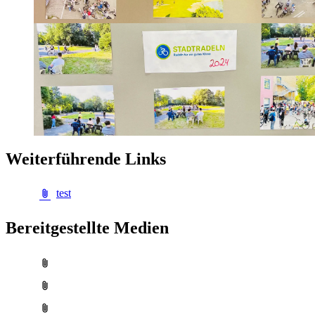
Wei­ter­füh­ren­de Links
test
Be­reit­ge­stell­te Me­di­en