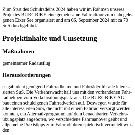
Zum Start des Schul­ra­delns 2024 ha­ben wir im Rah­men un­se­res
Pro­jek­tes BURG­BIKE eine ge­mein­sa­me Fahr­rad­tour zum na­he­ge­le­
ge­nen Ei­xer See or­ga­ni­siert und am 06. Sep­tem­ber 2024 mit ca 70
SuS durch­ge­führt.
Pro­jekt­in­hal­te und Um­set­zung
Maß­nah­men
ge­mein­sa­mer Rad­aus­flug
Her­aus­for­de­run­gen
es gab nicht ge­nü­gend Fahr­rad­hel­me und Fahr­rä­der für alle in­ter­es­
sier­ten SuS. Die Ver­kehrs­wacht half uns mit den vor­han­de­nen Fahr­
rad­hel­men vom Ver­kehrs­übungs­platz aus. Die BURG­BIKE AG
baut ei­nen schul­ei­ge­nen Fahr­rad­ver­leih auf. Des­we­gen wur­de für
alle in­ter­es­sier­ten SuS, die nicht mit ei­nem Fahr­rad ver­sorgt wer­den
konn­ten, ein Al­ter­na­tiv­pro­gramm auf dem be­nach­bar­ten Ver­kehrs­
übungs­platz an­ge­bo­ten, wo ver­schie­de­ne Fahr­ma­nö­ver ge­übt und
all­ge­mei­ne Pra­xis­tipps zum Fahr­rad­fah­ren spie­le­risch ver­mit­telt wur­
den.