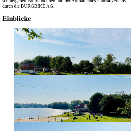
schul­ei­ge­nen Fahr­rad­hel­men und der Auf­bau ei­nes Fahr­rad­ver­leihs
durch die BURG­BIKE AG.
Ein­bli­cke