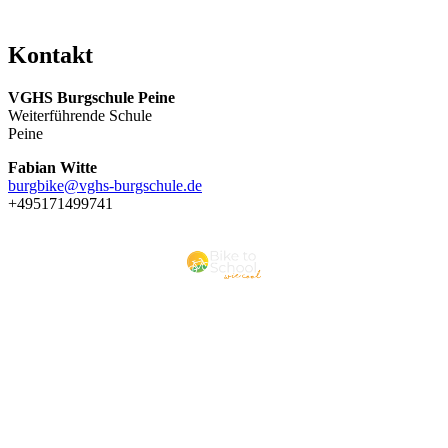
Kon­takt
VGHS Burg­schu­le Pei­ne
Wei­ter­füh­ren­de Schu­le
Pei­ne
Fa­bi­an Wit­te
burg­bike@vghs-burg­schu­le.de
+495171499741