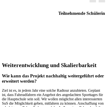
Teilnehmende Schülerin
Wei­ter­ent­wick­lung und Ska­lier­bar­keit
Wie kann das Pro­jekt nach­hal­tig wei­ter­ge­führt oder
er­wei­tert wer­den?
Ziel ist es, in je­dem Jahr eine sol­che Rad­tour an­zu­bie­ten. Ge­plant
ist, dass Fahr­rad­fah­ren ein An­ge­bot des an­ge­dach­ten Sport­ta­ges für
die Haupt­schu­le sein soll. Wir wol­len mög­lichst al­len in­ter­es­sier­ten
SuS die Mög­lich­keit ge­ben, mit­fah­ren zu kön­nen. An­schaf­fung von