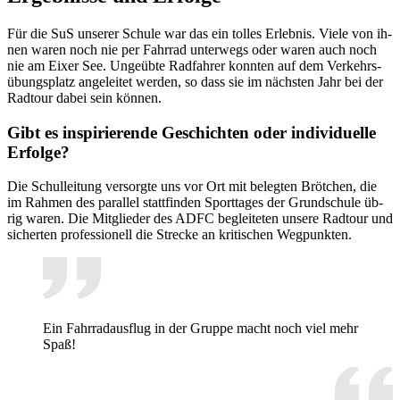
Für die SuS un­se­rer Schu­le war das ein tol­les Er­leb­nis. Vie­le von ih­
nen wa­ren noch nie per Fahr­rad un­ter­wegs oder wa­ren auch noch
nie am Ei­xer See. Un­ge­üb­te Rad­fah­rer konn­ten auf dem Ver­kehrs­
übungs­platz an­ge­lei­tet wer­den, so dass sie im nächs­ten Jahr bei der
Rad­tour da­bei sein kön­nen.
Gibt es in­spi­rie­ren­de Ge­schich­ten oder in­di­vi­du­el­le
Er­fol­ge?
Die Schul­lei­tung ver­sorg­te uns vor Ort mit be­leg­ten Bröt­chen, die
im Rah­men des par­al­lel statt­fin­den Sport­ta­ges der Grund­schu­le üb­
rig wa­ren. Die Mit­glie­der des ADFC be­glei­te­ten un­se­re Rad­tour und
si­cher­ten pro­fes­sio­nell die Stre­cke an kri­ti­schen Weg­punk­ten.
Ein Fahr­rad­aus­flug in der Grup­pe macht noch viel mehr
Spaß!